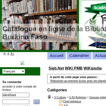
Catalogue en ligne de la Bibli
Burkina Faso
A-
A
A+
Accueil
Calendrier
Actua
Sigb.Net
WiKi PMB
WiKipedia
A partir de cette page vous pouvez :
Retourner au premier écran avec les étagère
Se connecter
accéder à votre compte de
Catégories
lecteur
>
3 Culture
>
3.20 Religion
>
Groupe relig
Chef religieux
Juif