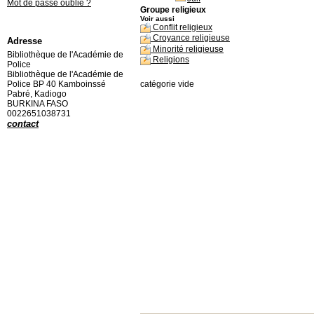
Mot de passe oublié ?
Groupe religieux
Voir aussi
Conflit religieux
Croyance religieuse
Adresse
Minorité religieuse
Bibliothèque de l'Académie de
Religions
Police
Bibliothèque de l'Académie de
Police BP 40 Kamboinssé
catégorie vide
Pabré, Kadiogo
BURKINA FASO
0022651038731
contact