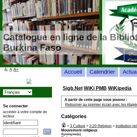
Catalogue en ligne de la Bibli
Burkina Faso
A-
A
A+
Accueil
Calendrier
Actua
Sigb.Net
WiKi PMB
WiKipedia
A partir de cette page vous pouvez :
Retourner au premier écran avec les étagère
Se connecter
accéder à votre compte de
Catégories
lecteur
>
3 Culture
>
3.20 Religion
>
Institution re
Mouvement religieux
Synonyme(s)