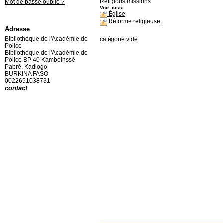
Religious missions
Mot de passe oublié ?
Voir aussi
Église
Réforme religieuse
Adresse
Bibliothèque de l'Académie de
catégorie vide
Police
Bibliothèque de l'Académie de
Police BP 40 Kamboinssé
Pabré, Kadiogo
BURKINA FASO
0022651038731
contact