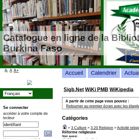
Catalogue en ligne de la Bibli
Burkina Faso
A-
A
A+
Accueil
Calendrier
Actua
Sigb.Net
WiKi PMB
WiKipedia
A partir de cette page vous pouvez :
Retourner au premier écran avec les étagère
Se connecter
accéder à votre compte de
Catégories
lecteur
>
3 Culture
>
3.20 Religion
>
Activité relig
Réforme religieuse
Voir aussi