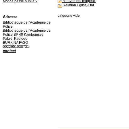
Mouvement religieux
Mot de passe oublié ?
Relation Église-État
catégorie vide
Adresse
Bibliothèque de l'Académie de
Police
Bibliothèque de l'Académie de
Police BP 40 Kamboinssé
Pabré, Kadiogo
BURKINA FASO
0022651038731
contact