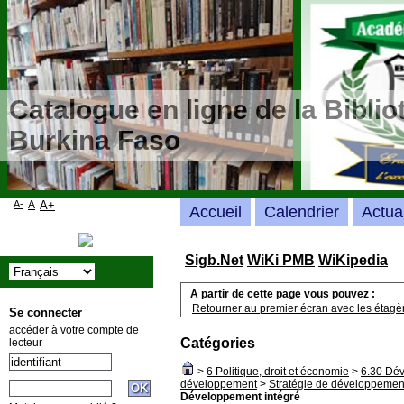
Catalogue en ligne de la Bibli
Burkina Faso
A-
A
A+
Accueil
Calendrier
Actua
Sigb.Net
WiKi PMB
WiKipedia
A partir de cette page vous pouvez :
Retourner au premier écran avec les étagère
Se connecter
accéder à votre compte de
Catégories
lecteur
>
6 Politique, droit et économie
>
6.30 Dév
développement
>
Stratégie de développemen
Développement intégré