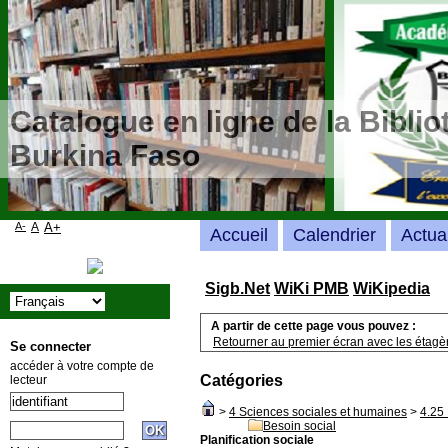
Catalogue en ligne de la Bibli
Burkina Faso
A-
A
A+
Accueil
Calendrier
Actua
Sigb.Net
WiKi PMB
WiKipedia
A partir de cette page vous pouvez :
Retourner au premier écran avec les étagère
Se connecter
accéder à votre compte de
Catégories
lecteur
>
4 Sciences sociales et humaines
>
4.25 
Besoin social
Planification sociale