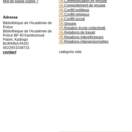
Communication en groupe
Mot de passe oublié ?
Comportement de groupe
Conflit politique
Conflit religieux
Adresse
Conflit social
Bibliothèque de l'Académie de
Groupe
Police
Relation école-collectivité
Bibliothèque de l'Académie de
Relations de travail
Police BP 40 Kamboinssé
Relations interethniques
Pabré, Kadiogo
Relations interpersonnelles
BURKINA FASO
0022651038731
contact
catégorie vide