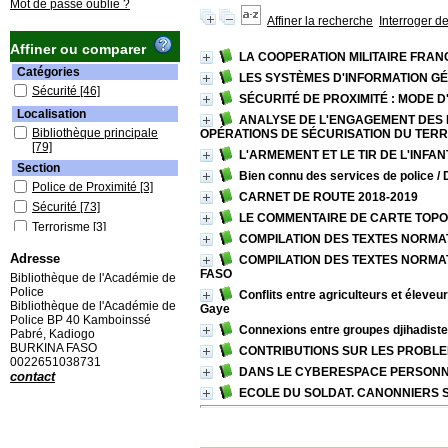
Mot de passe oublié ?
Affiner la recherche
Interroger d
Affiner ou comparer
LA COOPERATION MILITAIRE FRAN
Catégories
LES SYSTÈMES D'INFORMATION GÉ
Sécurité
[46]
SÉCURITÉ DE PROXIMITÉ : MODE D'EM
Localisation
ANALYSE DE L'ENGAGEMENT DES 
Bibliothèque principale
OPÉRATIONS DE SÉCURISATION DU TERRI
[79]
L'ARMEMENT ET LE TIR DE L'INFAN
Section
Bien connu des services de police
/
Police de Proximité
[3]
CARNET DE ROUTE 2018-2019
Sécurité
[73]
LE COMMENTAIRE DE CARTE TOP
Terrorisme
[3]
COMPILATION DES TEXTES NORMAT
Adresse
COMPILATION DES TEXTES NORMAT
FASO
Bibliothèque de l'Académie de
Police
Conflits entre agriculteurs et élev
Bibliothèque de l'Académie de
Gaye
Police BP 40 Kamboinssé
Connexions entre groupes djihadistes
Pabré, Kadiogo
BURKINA FASO
CONTRIBUTIONS SUR LES PROBLE
0022651038731
DANS LE CYBERESPACE PERSONN
contact
ECOLE DU SOLDAT. CANONNIERS S