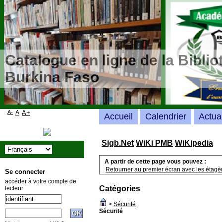
Catalogue en ligne de la Bibli
Burkina Faso
A-
A
A+
Accueil
Calendrier
Actua
Sigb.Net
WiKi PMB
WiKipedia
A partir de cette page vous pouvez :
Retourner au premier écran avec les étagère
Se connecter
accéder à votre compte de
Catégories
lecteur
>
Sécurité
Sécurité