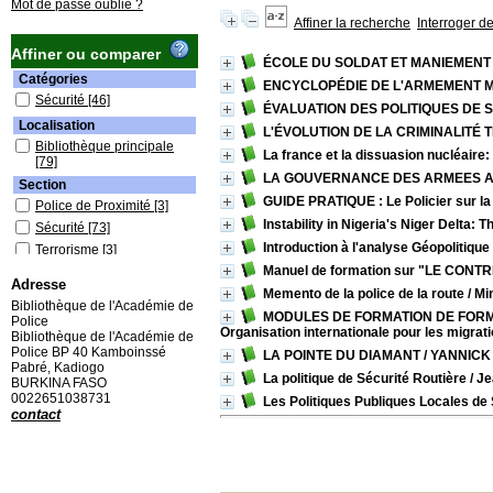
Mot de passe oublié ?
Affiner la recherche
Interroger d
Affiner ou comparer
ÉCOLE DU SOLDAT ET MANIEMENT
Catégories
ENCYCLOPÉDIE DE L'ARMEMENT MONDIAL
Sécurité
[46]
ÉVALUATION DES POLITIQUES DE 
Localisation
L'ÉVOLUTION DE LA CRIMINALITÉ
Bibliothèque principale
La france et la dissuasion nucléaire
[79]
LA GOUVERNANCE DES ARMEES AFRICA
Section
GUIDE PRATIQUE : Le Policier sur la
Police de Proximité
[3]
Instability in Nigeria's Niger Delt
Sécurité
[73]
Introduction à l'analyse Géopolitique
Terrorisme
[3]
Manuel de formation sur "LE CON
Adresse
Memento de la police de la route
/ Mi
Bibliothèque de l'Académie de
MODULES DE FORMATION DE FORM
Police
Organisation internationale pour les migrat
Bibliothèque de l'Académie de
Police BP 40 Kamboinssé
LA POINTE DU DIAMANT
/ YANNICK
Pabré, Kadiogo
La politique de Sécurité Routière
/ J
BURKINA FASO
0022651038731
Les Politiques Publiques Locales de 
contact