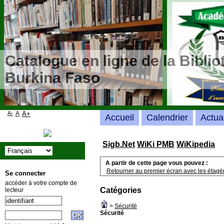
Catalogue en ligne de la Bibli
Burkina Faso
A-
A
A+
Accueil
Calendrier
Actua
Sigb.Net
WiKi PMB
WiKipedia
A partir de cette page vous pouvez :
Retourner au premier écran avec les étagère
Se connecter
accéder à votre compte de
Catégories
lecteur
>
Sécurité
Sécurité