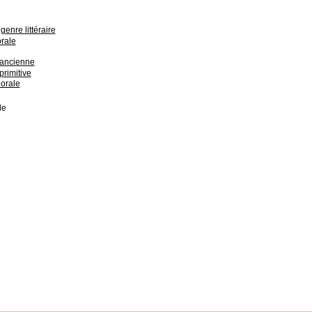
genre littéraire
orale
 ancienne
primitive
 orale
de