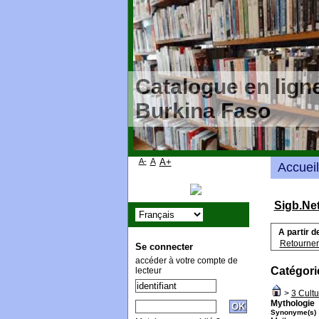
Catalogue en ligne
Burkina Faso
A-
A
A+
Accueil
Sigb.Ne
A partir d
Retourner 
Se connecter
accéder à votre compte de
Catégori
lecteur
>
3 Cultu
Mythologie
Synonyme(s)