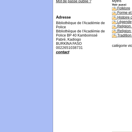
Myths
Mot de passe oublié ?
Voir aussi
Folklore
Forme et 
Adresse
Histoire 
Légende
Bibliothèque de l'Académie de
Religion
Police
Religion 
Bibliothèque de l'Académie de
Tradition
Police BP 40 Kamboinssé
Pabré, Kadiogo
BURKINA FASO
catégorie vi
0022651038731
contact