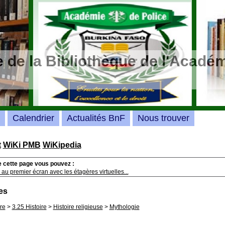
 de la Bibliothèque de l'Académ
Calendrier
Actualités BnF
Nous trouver
t
WiKi PMB
WiKipedia
e cette page vous pouvez :
au premier écran avec les étagères virtuelles...
es
re
>
3.25 Histoire
>
Histoire religieuse
>
Mythologie