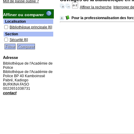
Mot de passe oublié ?
Affiner la recherche
Interroger d
Affiner ou comparer
Pour la professionnalisation des fo
Localisation
Bibliothèque principale
[6]
Section
Sécurité
[6]
Adresse
Bibliothèque de l'Académie de
Police
Bibliothèque de l'Académie de
Police BP 40 Kamboinssé
Pabré, Kadiogo
BURKINA FASO
0022651038731
contact