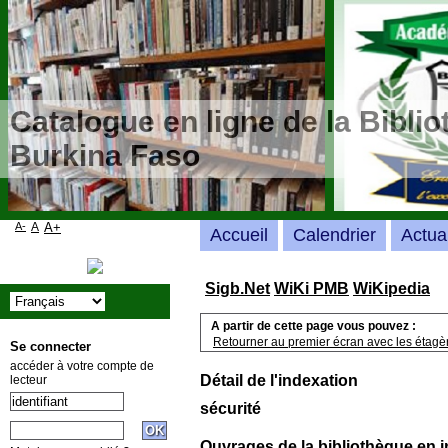
Catalogue en ligne de la Bibli
Burkina Faso
A-
A
A+
Accueil
Calendrier
Actua
Sigb.Net
WiKi PMB
WiKipedia
A partir de cette page vous pouvez :
Retourner au premier écran avec les étagère
Se connecter
accéder à votre compte de
Détail de l'indexation
lecteur
sécurité
Ouvrages de la bibliothèque en i