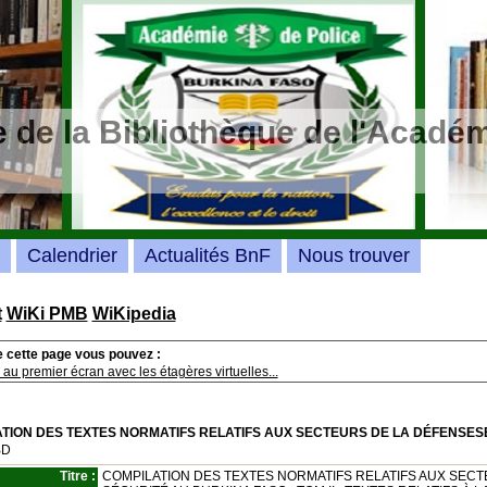
 de la Bibliothèque de l'Académ
Calendrier
Actualités BnF
Nous trouver
t
WiKi PMB
WiKipedia
e cette page vous pouvez :
au premier écran avec les étagères virtuelles...
TION DES TEXTES NORMATIFS RELATIFS AUX SECTEURS DE LA DÉFENSES
BD
Titre :
COMPILATION DES TEXTES NORMATIFS RELATIFS AUX SECT