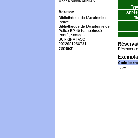
Mot de passe oublié ?
Typ
Adresse
Année 
Bibliothèque de l'Académie de
Ti
Police
Bibliothèque de l'Académie de
Police BP 40 Kamboinssé
Pabré, Kadiogo
BURKINA FASO
Réserva
0022651038731
contact
Réserver c
Exempla
Code-barre
1735