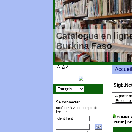
Catalogue en ligne
Burkina Faso
A-
A
A+
Accueil
Sigb.Ne
A partir d
Retourner 
Se connecter
accéder à votre compte de
lecteur
COMPILA
Public
IS