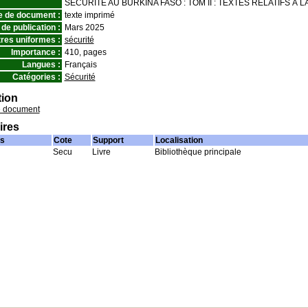
SÉCURITÉ AU BURKINA FASO : TOM II : TEXTES RELATIFS À
e de document :
texte imprimé
de publication :
Mars 2025
tres uniformes :
sécurité
Importance :
410, pages
Langues :
Français
Catégories :
Sécurité
tion
e document
ires
s
Cote
Support
Localisation
Secu
Livre
Bibliothèque principale