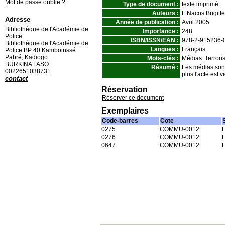
Mot de passe oublié ?
Type de document :
texte imprimé
Auteurs :
L Nacos Brigitte
Adresse
Année de publication :
Avril 2005
Bibliothèque de l'Académie de
Importance :
248
Police
ISBN/ISSN/EAN :
978-2-915236-
Bibliothèque de l'Académie de
Langues :
Français
Police BP 40 Kamboinssé
Pabré, Kadiogo
Mots-clés :
Médias
Terror
BURKINA FASO
Résumé :
Les médias sont 
0022651038731
plus l'acte est 
contact
Réservation
Réserver ce document
Exemplaires
Code-barres
Cote
0275
COMMU-0012
L
0276
COMMU-0012
L
0647
COMMU-0012
L