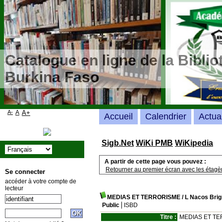
Catalogue en ligne de la Bibli
Burkina Faso
A-
A
A+
Accueil
Calendrier
Actua
Sigb.Net
WiKi PMB
WiKipedia
A partir de cette page vous pouvez :
Retourner au premier écran avec les étagère
Se connecter
accéder à votre compte de
lecteur
MEDIAS ET TERRORISME
/ L Nacos Brig
Public
ISBD
Titre :
MEDIAS ET TERR