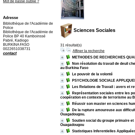
Mot de passe oublié ?
Adresse
Bibliothèque de l'Académie de
Police
Sciences Sociales
Bibliothèque de l'Académie de
Police BP 40 Kamboinssé
Pabré, Kadiogo
BURKINA FASO
31 résultat(s)
0022651038731
Affiner la recherche
contact
METHODES DE RECHERCHES QUANT
Non résolution du travail de deuil c
au Burkina Faso
Le pouvoir de la volonté
PSYCHOLOGIE SOCIALE APPLIQU
Les Relations de Travail : avers et r
Représentation sociales entre les popu
coopération en contexte de terrorisme au B
Réussir son master en sciences hu
De la rupture amoureuse aux difficul
Ouagadougou.
Soutien social du groupe primaire et 
Ouagadougou
Statistiques Inferentielles Appliquée