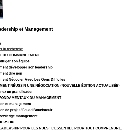
adership et Management
)
er la recherche
RT DU COMMANDEMENT
diriger son équipe
ent développer son leadership
ent dire non
ent Négocier Avec Les Gens Difficiles
ENT RÉUSSIR UNE NÉGOCIATION (NOUVELLE ÉDITION ACTUALISÉE)
nez un grand leader
 FONDAMENTAUX DU MANAGEMENT
ion et management
on de projet
/ Fouad Bouchaouir
nowledge management
DERSHIP
EADERSHIP POUR LES NULS : L'ESSENTIEL POUR TOUT COMPRENDRE.