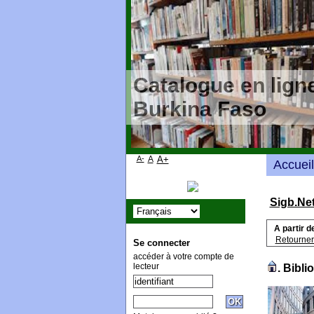
Catalogue en ligne
Burkina Faso
A-
A
A+
Accueil
Sigb.Ne
A partir d
Retourner
Se connecter
accéder à votre compte de
lecteur
.
Bibli