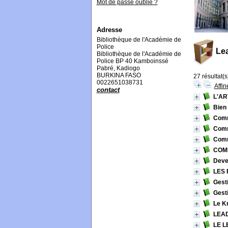
Mot de passe oublié ?
Adresse
Bibliothèque de l'Académie de
Police
Le
Bibliothèque de l'Académie de
Police BP 40 Kamboinssé
Pabré, Kadiogo
BURKINA FASO
27 résultat(s
0022651038731
Affin
contact
L'A
Bien 
Comm
Comm
Comm
COMM
Deve
LES
Gest
Gesti
Le K
LEA
LE L