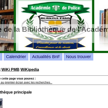
 de la Bibliothèque de l'Académ
Calendrier
Actualités BnF
Nous trouver
t
WiKi PMB
WiKipedia
e cette page vous pouvez :
 au premier écran avec les recherches...
othèque principale