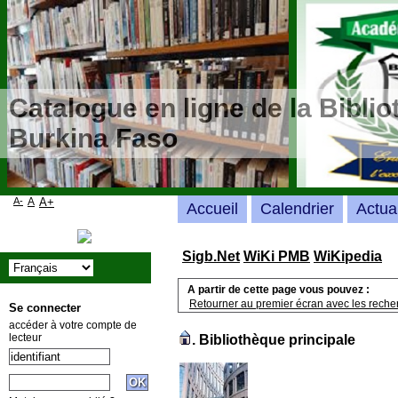
Catalogue en ligne de la Bibli
Burkina Faso
A-
A
A+
Accueil
Calendrier
Actua
Sigb.Net
WiKi PMB
WiKipedia
A partir de cette page vous pouvez :
Retourner au premier écran avec les recher
Se connecter
accéder à votre compte de
lecteur
.
Bibliothèque principale