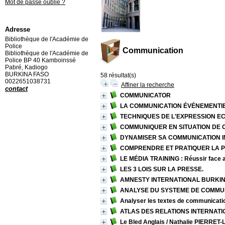
Mot de passe oublié ?
Adresse
Bibliothèque de l'Académie de
Police
Communication
Bibliothèque de l'Académie de
Police BP 40 Kamboinssé
Pabré, Kadiogo
BURKINA FASO
58 résultat(s)
0022651038731
Affiner la recherche
contact
COMMUNICATOR
LA COMMUNICATION ÉVÉNEMENTI
TECHNIQUES DE L'EXPRESSION EC
COMMUNIQUER EN SITUATION DE C
DYNAMISER SA COMMUNICATION I
COMPRENDRE ET PRATIQUER LA 
LE MÉDIA TRAINING : Réussir face au
LES 3 LOIS SUR LA PRESSE.
AMNESTY INTERNATIONAL BURKINA
ANALYSE DU SYSTEME DE COMMUN
Analyser les textes de communicati
ATLAS DES RELATIONS INTERNAT
Le Bled Anglais
/ Nathalie PIERRE