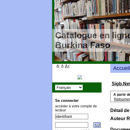
Catalogue en ligne
Burkina Faso
A-
A
A+
Accueil
Sigb.Ne
A partir d
Retourner 
Se connecter
accéder à votre compte de
Détail de
lecteur
Auteur R
Document