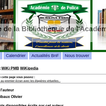
 de la Bibliothèque de l'Académ
Calendrier
Actualités BnF
Nous trouver
t
WiKi PMB
WiKipedia
e cette page vous pouvez :
au premier écran avec les étagères virtuelles...
 l'auteur
ibaux Olivier
s disponibles écrits par cet auteur