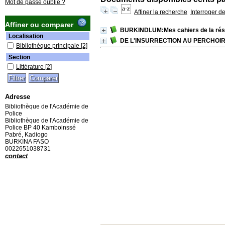
Mot de passe oublié ?
Affiner la recherche
Interroger d
Affiner ou comparer
BURKINDLUM:Mes cahiers de la rés
Localisation
DE L'INSURRECTION AU PERCHOI
Bibliothèque principale
[2]
Section
Littérature
[2]
Adresse
Bibliothèque de l'Académie de
Police
Bibliothèque de l'Académie de
Police BP 40 Kamboinssé
Pabré, Kadiogo
BURKINA FASO
0022651038731
contact