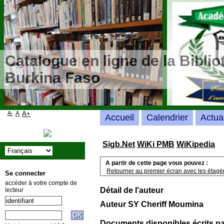
Catalogue en ligne de la Bibli
Burkina Faso
A-
A
A+
Accueil
Calendrier
Actua
Sigb.Net
WiKi PMB
WiKipedia
A partir de cette page vous pouvez :
Retourner au premier écran avec les étagère
Se connecter
accéder à votre compte de
Détail de l'auteur
lecteur
Auteur SY Cheriff Moumina
Documents disponibles écrits pa