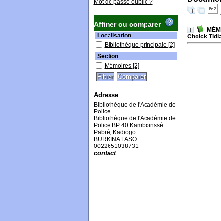
Mot de passe oublié ?
Affiner ou comparer
MÉMO
Localisation
Cheick Tidi
Bibliothèque principale
[2]
Section
Mémoires
[2]
Adresse
Bibliothèque de l'Académie de
Police
Bibliothèque de l'Académie de
Police BP 40 Kamboinssé
Pabré, Kadiogo
BURKINA FASO
0022651038731
contact