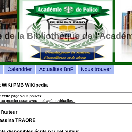
 de la Bibliothèque de l'Académ
Calendrier
Actualités BnF
Nous trouver
t
WiKi PMB
WiKipedia
e cette page vous pouvez :
au premier écran avec les étagères virtuelles...
 l'auteur
Lassina TRAORE
s disponibles écrits par cet auteur