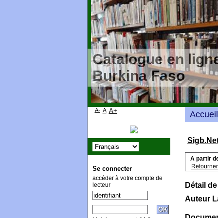
Catalogue en ligne
Burkina Faso
A-
A
A+
Accueil
Sigb.Ne
A partir d
Retourner 
Se connecter
accéder à votre compte de
Détail de
lecteur
Auteur 
Document