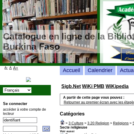
Catalogue en ligne de la Bibli
Burkina Faso
A-
A
A+
Accueil
Calendrier
Actua
Sigb.Net
WiKi PMB
WiKipedia
A partir de cette page vous pouvez :
Retourner au premier écran avec les étagère
Se connecter
accéder à votre compte de
Catégories
lecteur
>
3 Culture
>
3.20 Religion
>
Religions
>
Secte religieuse
Voir aussi