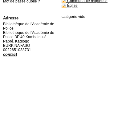
Communauté religieuse
Mot de passe oublié ?
Église
catégorie vide
Adresse
Bibliothèque de l'Académie de
Police
Bibliothèque de l'Académie de
Police BP 40 Kamboinssé
Pabré, Kadiogo
BURKINA FASO
0022651038731
contact