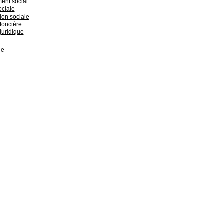
nt social
ociale
tion sociale
foncière
juridique
de