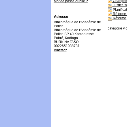
Changeme
Mot de passe oublié ?
Justice s
Planifica
Réforme 
Adresse
Réforme 
Bibliothèque de l'Académie de
Police
catégorie vi
Bibliothèque de l'Académie de
Police BP 40 Kamboinssé
Pabré, Kadiogo
BURKINA FASO
0022651038731
contact