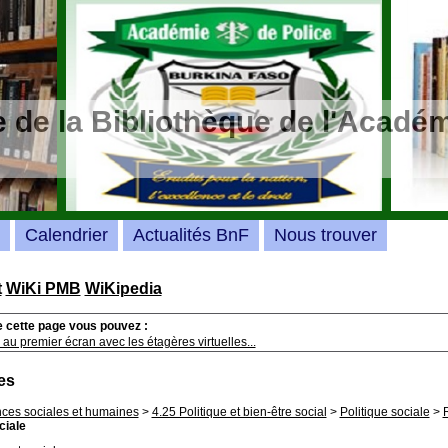
 de la Bibliothèque de l'Académ
Calendrier
Actualités BnF
Nous trouver
t
WiKi PMB
WiKipedia
e cette page vous pouvez :
au premier écran avec les étagères virtuelles...
es
nces sociales et humaines
>
4.25 Politique et bien-être social
>
Politique sociale
>
ciale