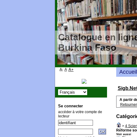
Catalogue en ligne
Burkina Faso
A-
A
A+
Accueil
Sigb.Ne
A partir d
Retourner 
Se connecter
accéder à votre compte de
Catégori
lecteur
>
4 Scie
Réforme so
Voir aussi