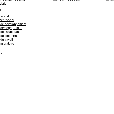
ciale
e
 social
nt social
e de développement
e démographique
 des stupéfiants
e du logement
du travail
 migratoire
de