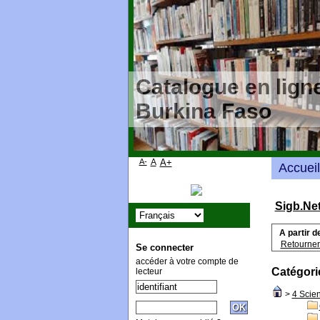
Catalogue en ligne
Burkina Faso
A-
A
A+
Accueil
Sigb.Ne
A partir d
Retourner 
Se connecter
accéder à votre compte de
Catégori
lecteur
>
4 Scie