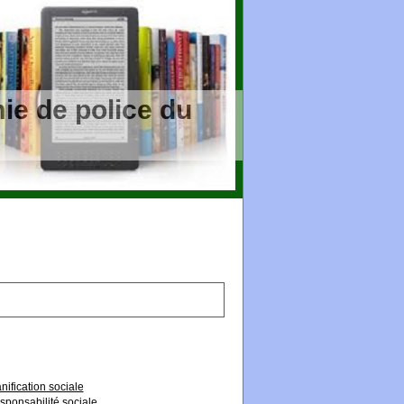
ie de police du
nification sociale
sponsabilité sociale