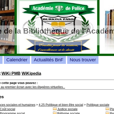
 de la Bibliothèque de l'Académ
Calendrier
Actualités BnF
Nous trouver
t
WiKi PMB
WiKipedia
e cette page vous pouvez :
au premier écran avec les étagères virtuelles...
es
nces sociales et humaines
>
4.25 Politique et bien-être social
>
Politique sociale
Coût social
Justice sociale
Pla
Programme social
Réforme sociale
Re