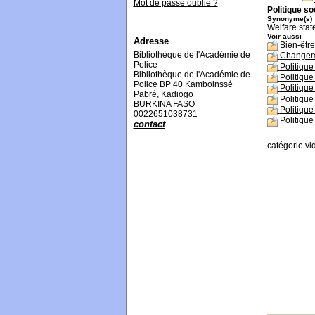
Mot de passe oublié ?
Politique so
Synonyme(s)
Welfare stat
Voir aussi
Adresse
Bien-être
Bibliothèque de l'Académie de
Changeme
Police
Politiqu
Bibliothèque de l'Académie de
Politiqu
Police BP 40 Kamboinssé
Politique
Pabré, Kadiogo
Politiqu
BURKINA FASO
Politique 
0022651038731
Politique
contact
catégorie vi