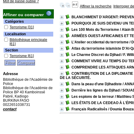
Mot de passe oublié ?
Affiner la recherche
Interroger d
Affiner ou comparer
BLANCHIMENT D'ARGENT: PREVEN
Catégories
POURQUOI JE SUIS DEVENU UN T
Terrorisme
[31]
Les 100 Mots du Terrorisme
/ Alain 
Localisation
ARMÉES OUEST-AFRICAINES ET TE
Bibliothèque principale
L'Atelier occidental du terrorisme
/ 
[61]
Atlas du terrorisme islamiste D'Al-
Section
Le Charme Discret du Djihad
/ F. Wil
Terrorisme
[61]
COMMENT VIVRE AU TEMPS DU T
COMPRENDRE LES ATTAQUES ARM
Adresse
CONTRIBUTION DE LA DIPLOMATIE
DE LA SÉCURITÉ.
Bibliothèque de l'Académie de
Police
Dans la peau d'une Djihadiste
/ ANN
Bibliothèque de l'Académie de
Derrière les lignes du Djihad
/ SOUA
Police BP 40 Kamboinssé
Pabré, Kadiogo
Les espions de la terreur
/ Matthieu
BURKINA FASO
LES ÉTATS DE LA CEDEAO À L'ÉP
0022651038731
contact
Français Radicalisés
/ Dounia Bouza