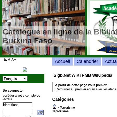
Catalogue en ligne de la Bibli
Burkina Faso
A-
A
A+
Accueil
Calendrier
Actua
Sigb.Net
WiKi PMB
WiKipedia
A partir de cette page vous pouvez :
Retourner au premier écran avec les étagère
Se connecter
accéder à votre compte de
Catégories
lecteur
>
Terrorisme
Terrorisme