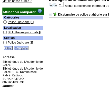
Mot de passe oublié ?
Affiner la recherche
Interroger d
Affiner ou comparer
Dictionnaire de police et théorie sur
Catégories
Police Judiciaire
[1]
Localisation
Bibliothèque principale
[2]
Section
Police Judiciare
[2]
Adresse
Bibliothèque de l'Académie de
Police
Bibliothèque de l'Académie de
Police BP 40 Kamboinssé
Pabré, Kadiogo
BURKINA FASO
0022651038731
contact