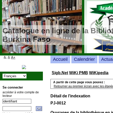
Catalogue en ligne de la Bibli
Burkina Faso
A-
A
A+
Accueil
Calendrier
Actua
Sigb.Net
WiKi PMB
WiKipedia
A partir de cette page vous pouvez :
Retourner au premier écran avec les étagère
Se connecter
accéder à votre compte de
Détail de l'indexation
lecteur
PJ-0012
Ouvrages de la bibliothèque en 