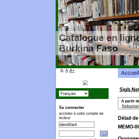
Catalogue en ligne
Burkina Faso
A-
A
A+
Accueil
Sigb.Ne
A partir d
Retourner 
Se connecter
accéder à votre compte de
Détail de
lecteur
MEMO-0
Ouvrages