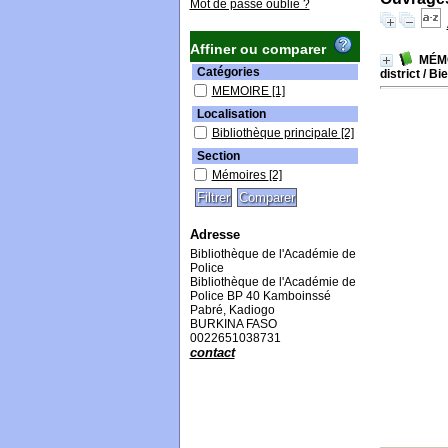
Mot de passe oublié ?
Affiner ou comparer
MÉMO
Catégories
district
/ Bi
MEMOIRE
[1]
Localisation
Bibliothèque principale
[2]
Section
Mémoires
[2]
Adresse
Bibliothèque de l'Académie de
Police
Bibliothèque de l'Académie de
Police BP 40 Kamboinssé
Pabré, Kadiogo
BURKINA FASO
0022651038731
contact