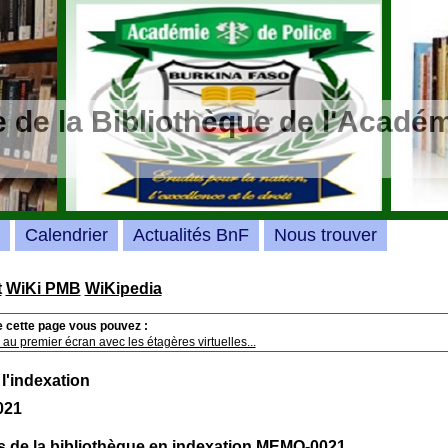
 de la Bibliothèque de l'Académ
Calendrier
Actualités BnF
Nous trouver
t
WiKi PMB
WiKipedia
e cette page vous pouvez :
au premier écran avec les étagères virtuelles...
 l'indexation
021
 de la bibliothèque en indexation MEMO-0021