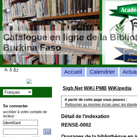
Catalogue en ligne de la Bibli
Burkina Faso
A-
A
A+
Accueil
Calendrier
Actua
Sigb.Net
WiKi PMB
WiKipedia
A partir de cette page vous pouvez :
Retourner au premier écran avec les étagère
Se connecter
accéder à votre compte de
Détail de l'indexation
lecteur
RENSE-0002
Ouvrages de la bibliothèque en