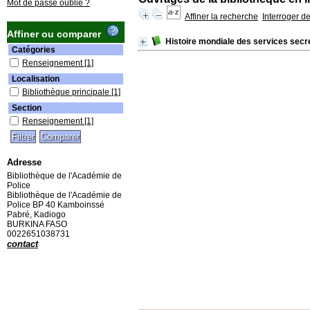
Mot de passe oublié ?
Affiner la recherche
Interroger d
Affiner ou comparer
Histoire mondiale des services secr
Catégories
Renseignement
[1]
Localisation
Bibliothèque principale
[1]
Section
Renseignement
[1]
Adresse
Bibliothèque de l'Académie de
Police
Bibliothèque de l'Académie de
Police BP 40 Kamboinssé
Pabré, Kadiogo
BURKINA FASO
0022651038731
contact