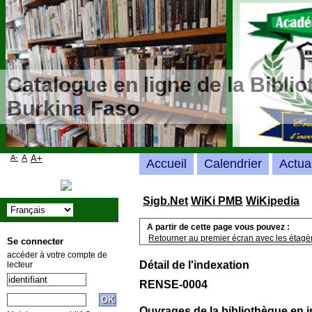
Catalogue en ligne de la Bibli
Burkina Faso
A-
A
A+
Accueil
Calendrier
Actua
Sigb.Net
WiKi PMB
WiKipedia
A partir de cette page vous pouvez :
Retourner au premier écran avec les étagère
Se connecter
accéder à votre compte de
Détail de l'indexation
lecteur
RENSE-0004
Ouvrages de la bibliothèque en