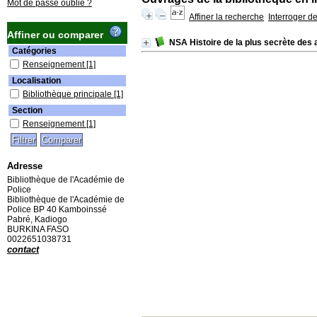
Mot de passe oublié ?
Affiner la recherche
Interroger d
Affiner ou comparer
NSA Histoire de la plus secrète de
Catégories
Renseignement
[1]
Localisation
Bibliothèque principale
[1]
Section
Renseignement
[1]
Adresse
Bibliothèque de l'Académie de
Police
Bibliothèque de l'Académie de
Police BP 40 Kamboinssé
Pabré, Kadiogo
BURKINA FASO
0022651038731
contact