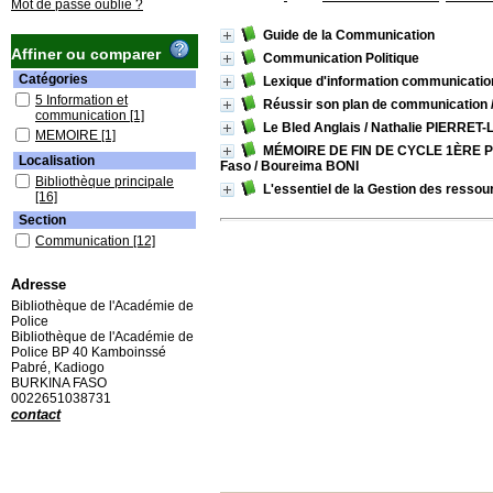
Mot de passe oublié ?
Guide de la Communication
Affiner ou comparer
Communication Politique
Catégories
Lexique d'information communicatio
5 Information et
Réussir son plan de communication
communication
[1]
Le Bled Anglais
/ Nathalie PIERRE
MEMOIRE
[1]
MÉMOIRE DE FIN DE CYCLE 1ÈRE PROMO
Localisation
Faso
/ Boureima BONI
Bibliothèque principale
L'essentiel de la Gestion des resso
[16]
Section
Communication
[12]
Gestion des ressources
humaines
[2]
Adresse
Mémoires
[2]
Bibliothèque de l'Académie de
Police
Bibliothèque de l'Académie de
Police BP 40 Kamboinssé
Pabré, Kadiogo
BURKINA FASO
0022651038731
contact