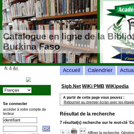
Catalogue en ligne de la Bibli
Burkina Faso
A-
A
A+
Accueil
Calendrier
Actua
Sigb.Net
WiKi PMB
WiKipedia
A partir de cette page vous pouvez :
Retourner au premier écran avec les étagère
Se connecter
accéder à votre compte de
Résultat de la recherche
lecteur
7 résultat(s) recherche sur le mot-clé 
Affiner la recherche
Générer 