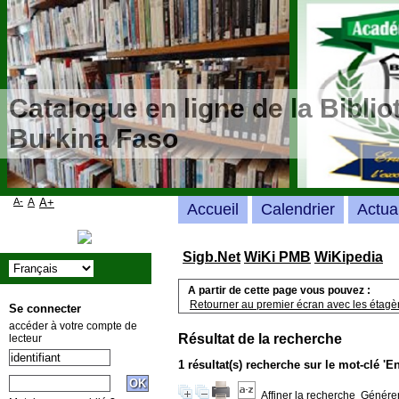
Catalogue en ligne de la Bibli
Burkina Faso
A-
A
A+
Accueil
Calendrier
Actua
Sigb.Net
WiKi PMB
WiKipedia
A partir de cette page vous pouvez :
Retourner au premier écran avec les étagère
Se connecter
accéder à votre compte de
Résultat de la recherche
lecteur
1 résultat(s) recherche sur le mot-clé '
Affiner la recherche
Générer 