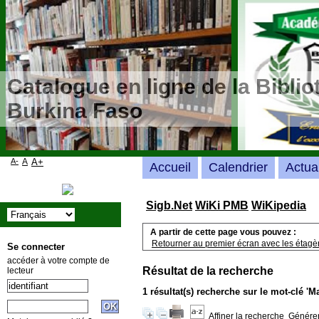
Catalogue en ligne de la Bibli
Burkina Faso
A-
A
A+
Accueil
Calendrier
Actua
Sigb.Net
WiKi PMB
WiKipedia
A partir de cette page vous pouvez :
Retourner au premier écran avec les étagère
Se connecter
accéder à votre compte de
Résultat de la recherche
lecteur
1 résultat(s) recherche sur le mot-clé '
Affiner la recherche
Générer 