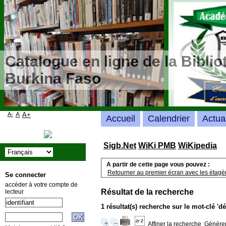
Catalogue en ligne de la Bibli
Burkina Faso
A-
A
A+
Accueil
Calendrier
Actua
Sigb.Net
WiKi PMB
WiKipedia
A partir de cette page vous pouvez :
Retourner au premier écran avec les étagère
Se connecter
accéder à votre compte de
Résultat de la recherche
lecteur
1 résultat(s) recherche sur le mot-clé 'd
Affiner la recherche
Générer 