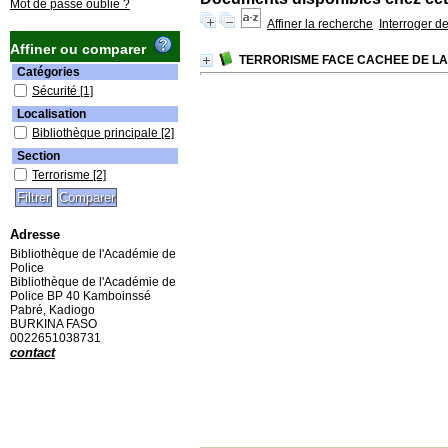
Mot de passe oublié ?
Affiner la recherche
Interroger d
Affiner ou comparer
TERRORISME FACE CACHEE DE LA
Catégories
Sécurité
[1]
Localisation
Bibliothèque principale
[2]
Section
Terrorisme
[2]
Adresse
Bibliothèque de l'Académie de
Police
Bibliothèque de l'Académie de
Police BP 40 Kamboinssé
Pabré, Kadiogo
BURKINA FASO
0022651038731
contact