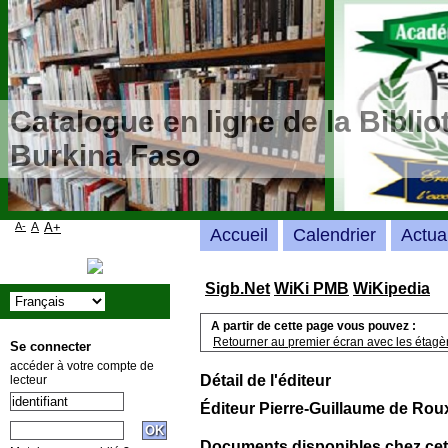
Catalogue en ligne de la Bibli
Burkina Faso
A-
A
A+
Accueil
Calendrier
Actua
Sigb.Net
WiKi PMB
WiKipedia
A partir de cette page vous pouvez :
Retourner au premier écran avec les étagère
Se connecter
accéder à votre compte de
Détail de l'éditeur
lecteur
Éditeur Pierre-Guillaume de Rou
Documents disponibles chez cet