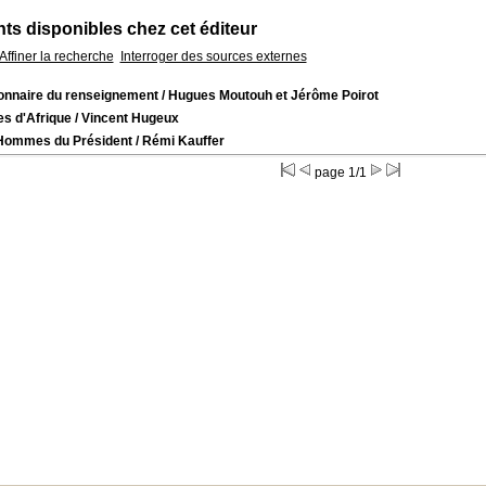
s disponibles chez cet éditeur
Affiner la recherche
Interroger des sources externes
ionnaire du renseignement
/ Hugues Moutouh et Jérôme Poirot
es d'Afrique
/ Vincent Hugeux
Hommes du Président
/ Rémi Kauffer
page 1/1