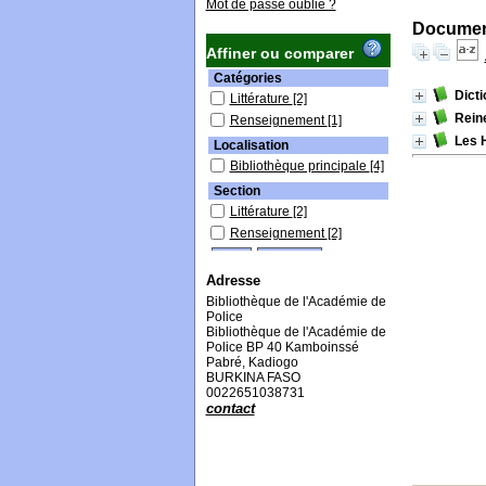
Mot de passe oublié ?
Document
Affiner ou comparer
Catégories
Dict
Littérature
[2]
Rein
Renseignement
[1]
Les 
Localisation
Bibliothèque principale
[4]
Section
Littérature
[2]
Renseignement
[2]
Adresse
Bibliothèque de l'Académie de
Police
Bibliothèque de l'Académie de
Police BP 40 Kamboinssé
Pabré, Kadiogo
BURKINA FASO
0022651038731
contact