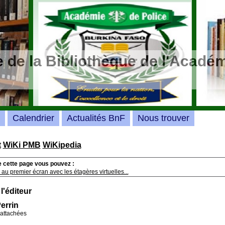
 de la Bibliothèque de l'Académ
Calendrier
Actualités BnF
Nous trouver
t
WiKi PMB
WiKipedia
e cette page vous pouvez :
au premier écran avec les étagères virtuelles...
 l'éditeur
errin
rattachées