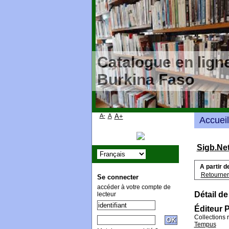
Catalogue en ligne
Burkina Faso
A-
A
A+
Accueil
Sigb.Ne
A partir d
Retourner 
Se connecter
accéder à votre compte de
Détail de
lecteur
Éditeur P
Collections 
Tempus