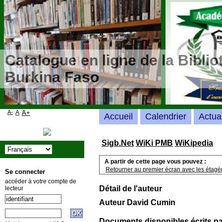
Catalogue en ligne de la Bibli
Burkina Faso
A-
A
A+
Accueil
Calendrier
Actua
Sigb.Net
WiKi PMB
WiKipedia
A partir de cette page vous pouvez :
Retourner au premier écran avec les étagère
Se connecter
accéder à votre compte de
Détail de l'auteur
lecteur
Auteur David Cumin
Documents disponibles écrits pa