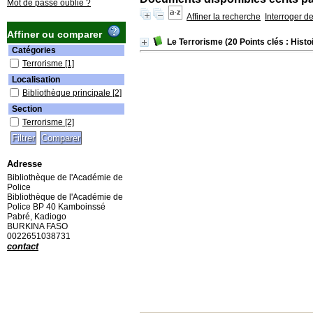
Mot de passe oublié ?
Affiner la recherche
Interroger d
Affiner ou comparer
Le Terrorisme (20 Points clés : Histoir
Catégories
Terrorisme
[1]
Localisation
Bibliothèque principale
[2]
Section
Terrorisme
[2]
Adresse
Bibliothèque de l'Académie de
Police
Bibliothèque de l'Académie de
Police BP 40 Kamboinssé
Pabré, Kadiogo
BURKINA FASO
0022651038731
contact