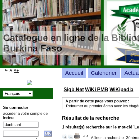
Catalogue en ligne de la Bibli
Burkina Faso
A-
A
A+
Accueil
Calendrier
Actua
Sigb.Net
WiKi PMB
WiKipedia
A partir de cette page vous pouvez :
Retourner au premier écran avec les étagère
Se connecter
accéder à votre compte de
Résultat de la recherche
lecteur
1 résultat(s) recherche sur le mot-clé 'L
Affiner la recherche
Générer 