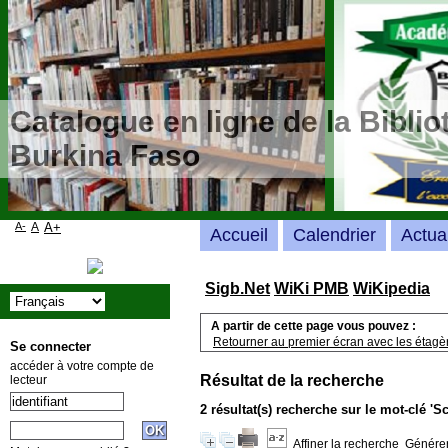
Catalogue en ligne de la Bibli
Burkina Faso
A-
A
A+
Accueil
Calendrier
Actua
Sigb.Net
WiKi PMB
WiKipedia
A partir de cette page vous pouvez :
Retourner au premier écran avec les étagère
Se connecter
accéder à votre compte de
Résultat de la recherche
lecteur
2 résultat(s) recherche sur le mot-clé 'S
Affiner la recherche
Générer 