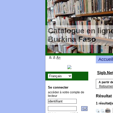
Catalogue en ligne
Burkina Faso
A-
A
A+
Accueil
Sigb.Ne
A partir d
Retourner 
Se connecter
accéder à votre compte de
Résultat
lecteur
1 résultat(