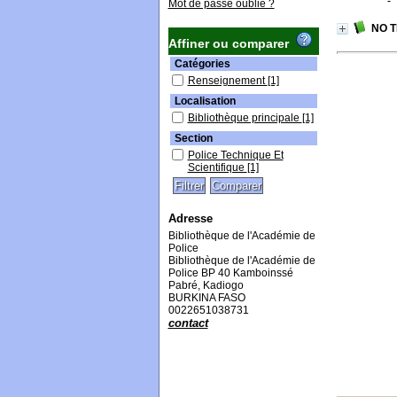
Mot de passe oublié ?
NO 
Affiner ou comparer
Catégories
Renseignement
[1]
Localisation
Bibliothèque principale
[1]
Section
Police Technique Et
Scientifique
[1]
Adresse
Bibliothèque de l'Académie de
Police
Bibliothèque de l'Académie de
Police BP 40 Kamboinssé
Pabré, Kadiogo
BURKINA FASO
0022651038731
contact