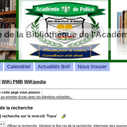
 de la Bibliothèque de l'Académ
Calendrier
Actualités BnF
Nous trouver
t
WiKi PMB
WiKipedia
e cette page vous pouvez :
au premier écran avec les étagères virtuelles...
 de la recherche
s) recherche sur le mot-clé 'Trace'
Affiner la recherche
Générer le flux rss de la recherche
Interroger des source