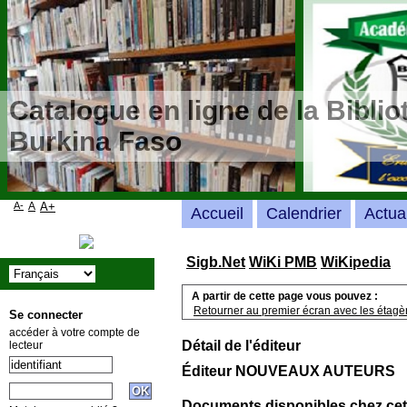
Catalogue en ligne de la Bibli
Burkina Faso
A-
A
A+
Accueil
Calendrier
Actua
Sigb.Net
WiKi PMB
WiKipedia
A partir de cette page vous pouvez :
Retourner au premier écran avec les étagère
Se connecter
accéder à votre compte de
Détail de l'éditeur
lecteur
Éditeur NOUVEAUX AUTEURS
Documents disponibles chez cet