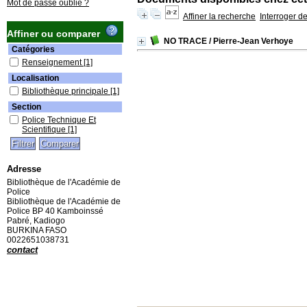
Mot de passe oublié ?
Affiner la recherche
Interroger d
Affiner ou comparer
NO TRACE
/ Pierre-Jean Verhoye
Catégories
Renseignement
[1]
Localisation
Bibliothèque principale
[1]
Section
Police Technique Et
Scientifique
[1]
Adresse
Bibliothèque de l'Académie de
Police
Bibliothèque de l'Académie de
Police BP 40 Kamboinssé
Pabré, Kadiogo
BURKINA FASO
0022651038731
contact