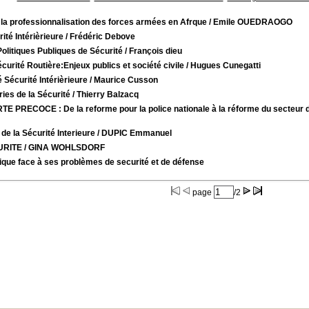
la professionnalisation des forces armées en Afrque
/ Emile OUEDRAOGO
ité Intérièrieure
/ Frédéric Debove
olitiques Publiques de Sécurité
/ François dieu
curité Routière:Enjeux publics et société civile
/ Hugues Cunegatti
é Sécurité Intérièrieure
/ Maurice Cusson
ies de la Sécurité
/ Thierry Balzacq
E PRECOCE : De la reforme pour la police nationale à la réforme du secteur d
 de la Sécurité Interieure
/ DUPIC Emmanuel
URITE
/ GINA WOHLSDORF
ique face à ses problèmes de securité et de défense
page
/2