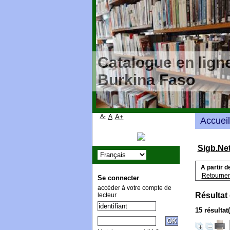
Catalogue en ligne
Burkina Faso
A-
A
A+
Accueil
Sigb.Ne
A partir d
Retourner 
Se connecter
accéder à votre compte de
Résultat
lecteur
15 résultat