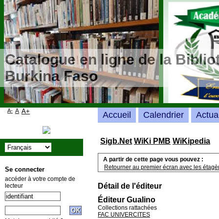
Catalogue en ligne de la Bibli
Burkina Faso
A-
A
A+
Accueil
Calendrier
Actua
Sigb.Net
WiKi PMB
WiKipedia
A partir de cette page vous pouvez :
Retourner au premier écran avec les étagère
Se connecter
accéder à votre compte de
Détail de l'éditeur
lecteur
Éditeur Gualino
Collections rattachées
FAC UNIVERCITES