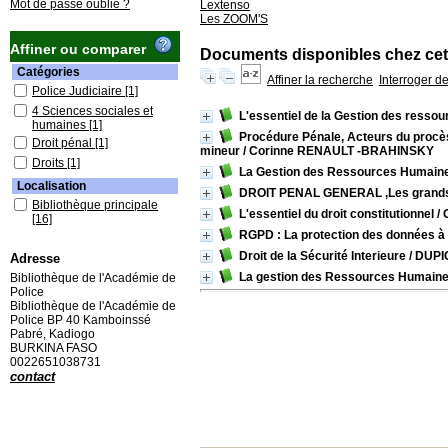
Mot de passe oublié ?
Lextenso
Les ZOOM'S
Affiner ou comparer
Documents disponibles chez cet
Catégories
Affiner la recherche
Interroger d
Police Judiciaire
[1]
4 Sciences sociales et
L'essentiel de la Gestion des resso
humaines
[1]
Procédure Pénale, Acteurs du procès 
Droit pénal
[1]
mineur
/ Corinne RENAULT -BRAHINSKY
Droits
[1]
La Gestion des Ressources Humain
Localisation
DROIT PENAL GENERAL ,Les grands pr
Bibliothèque principale
L'essentiel du droit constitutionnel
/ 
[16]
RGPD : La protection des données à
Section
Droit de la Sécurité Interieure
/ DUPI
Adresse
Droit
[3]
La gestion des Ressources Humaines d
Bibliothèque de l'Académie de
Droit Penal
[2]
Police
Gestion des ressources
Bibliothèque de l'Académie de
humaines
[6]
Police BP 40 Kamboinssé
Police Judiciare
[2]
Pabré, Kadiogo
BURKINA FASO
Sécurité
[3]
0022651038731
contact