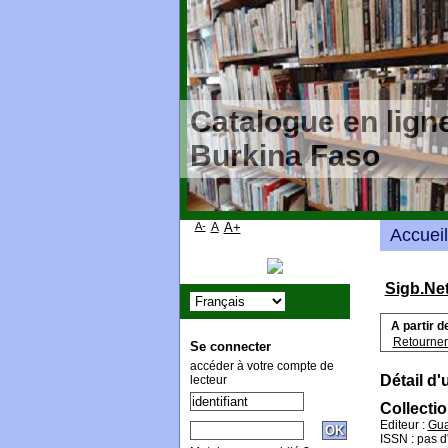
Catalogue en ligne
Burkina Faso
A-
A
A+
Accueil
Sigb.Ne
A partir d
Retourner 
Se connecter
accéder à votre compte de
Détail d'
lecteur
Collecti
Editeur :
Gua
ISSN : pas d