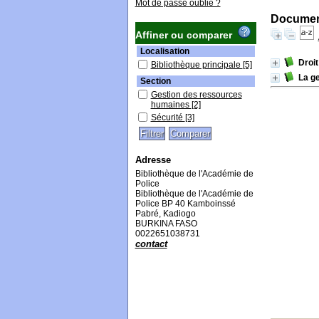
Mot de passe oublié ?
Document
Affiner ou comparer
Localisation
Droit
Bibliothèque principale
[5]
La ge
Section
Gestion des ressources
humaines
[2]
Sécurité
[3]
Adresse
Bibliothèque de l'Académie de
Police
Bibliothèque de l'Académie de
Police BP 40 Kamboinssé
Pabré, Kadiogo
BURKINA FASO
0022651038731
contact