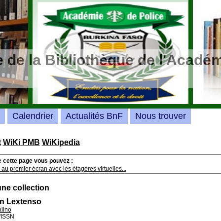
 de la Bibliothèque de l'Académ
Calendrier
Actualités BnF
Nous trouver
t
WiKi PMB
WiKipedia
e cette page vous pouvez :
au premier écran avec les étagères virtuelles...
une collection
on Lextenso
lino
'ISSN