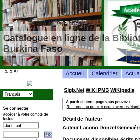
Catalogue en ligne de la Bibli
Burkina Faso
A-
A
A+
Accueil
Calendrier
Actua
Sigb.Net
WiKi PMB
WiKipedia
A partir de cette page vous pouvez :
Retourner au premier écran avec les étagère
Se connecter
accéder à votre compte de
Détail de l'auteur
lecteur
Auteur Lacono,Donzel Geneviére
Documents disponibles écrits pa