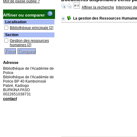
Mot de passe oublié ?
Affiner la recherche
Interroger d
Affiner ou comparer
La gestion des Ressources Humaines d
Localisation
Bibliothèque principale
[2]
Section
Gestion des ressources
humaines
[2]
Adresse
Bibliothèque de l'Académie de
Police
Bibliothèque de l'Académie de
Police BP 40 Kamboinssé
Pabré, Kadiogo
BURKINA FASO
0022651038731
contact