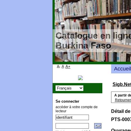
Catalogue en ligne
Burkina Faso
A-
A
A+
Accueil
Sigb.Ne
A partir d
Retourner 
Se connecter
accéder à votre compte de
Détail de
lecteur
PTS-000
Ouvrages