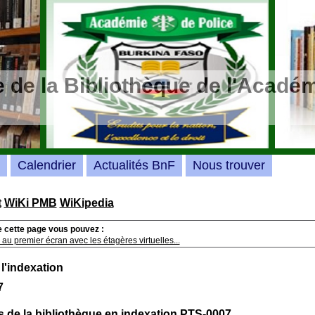
 de la Bibliothèque de l'Académ
Calendrier
Actualités BnF
Nous trouver
t
WiKi PMB
WiKipedia
e cette page vous pouvez :
au premier écran avec les étagères virtuelles...
 l'indexation
7
 de la bibliothèque en indexation PTS-0007