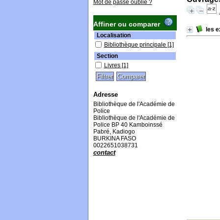
Mot de passe oublié ?
Affiner ou comparer
les e
Localisation
Bibliothèque principale
[1]
Section
Livres
[1]
Adresse
Bibliothèque de l'Académie de
Police
Bibliothèque de l'Académie de
Police BP 40 Kamboinssé
Pabré, Kadiogo
BURKINA FASO
0022651038731
contact