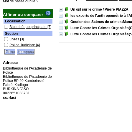
Mot de passe oublié ?
Un œil sur le crime
/ Pierre PIAZZA
Affiner ou comparer
les experts de l'anthropométrie à l'
Localisation
Gestion des Scénes de crimes:Manuel
Bibliothèque principale
[7]
Lutte Contre les Crimes Organisés(Ge
Section
Lutte Contre les Crimes Organisés(St
Livres
[3]
Police Judiciare
[4]
Adresse
Bibliothèque de l'Académie de
Police
Bibliothèque de l'Académie de
Police BP 40 Kamboinssé
Pabré, Kadiogo
BURKINA FASO
0022651038731
contact