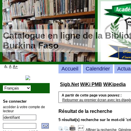
Catalogue en ligne de la Bibli
Burkina Faso
A-
A
A+
Accueil
Calendrier
Actua
Sigb.Net
WiKi PMB
WiKipedia
A partir de cette page vous pouvez :
Retourner au premier écran avec les étagère
Se connecter
accéder à votre compte de
Résultat de la recherche
lecteur
5 résultat(s) recherche sur le mot-clé 'c
Affiner la recherche
Générer 