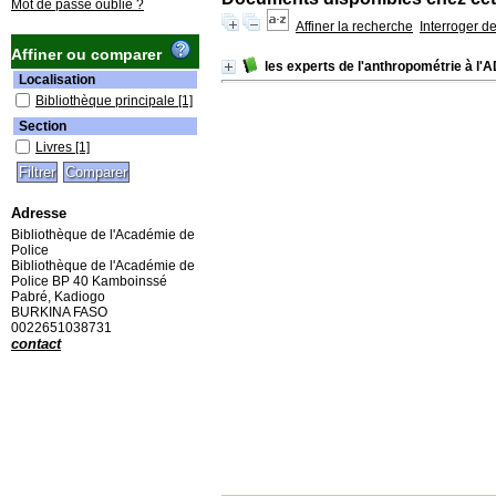
Mot de passe oublié ?
Affiner la recherche
Interroger d
Affiner ou comparer
les experts de l'anthropométrie à l'
Localisation
Bibliothèque principale
[1]
Section
Livres
[1]
Adresse
Bibliothèque de l'Académie de
Police
Bibliothèque de l'Académie de
Police BP 40 Kamboinssé
Pabré, Kadiogo
BURKINA FASO
0022651038731
contact