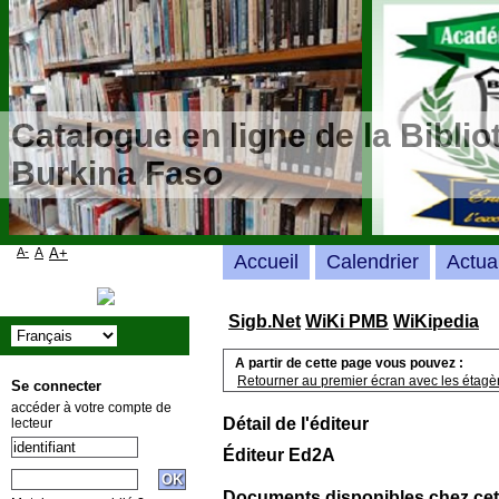
Catalogue en ligne de la Bibli
Burkina Faso
A-
A
A+
Accueil
Calendrier
Actua
Sigb.Net
WiKi PMB
WiKipedia
A partir de cette page vous pouvez :
Retourner au premier écran avec les étagère
Se connecter
accéder à votre compte de
Détail de l'éditeur
lecteur
Éditeur Ed2A
Documents disponibles chez cet