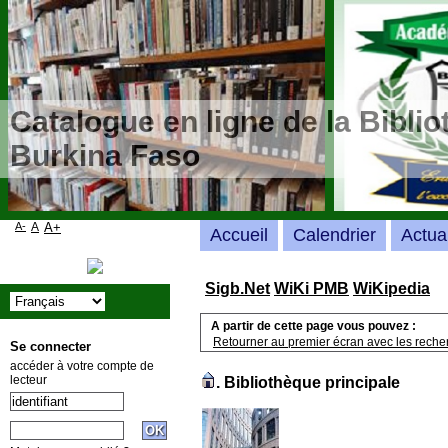
Catalogue en ligne de la Bibli
Burkina Faso
A-
A
A+
Accueil
Calendrier
Actua
Sigb.Net
WiKi PMB
WiKipedia
A partir de cette page vous pouvez :
Retourner au premier écran avec les recher
Se connecter
accéder à votre compte de
lecteur
.
Bibliothèque principale