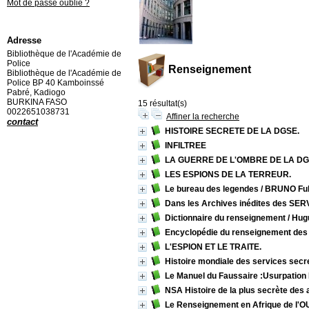
Mot de passe oublié ?
Adresse
Bibliothèque de l'Académie de
Police
Renseignement
Bibliothèque de l'Académie de
Police BP 40 Kamboinssé
Pabré, Kadiogo
BURKINA FASO
15 résultat(s)
0022651038731
Affiner la recherche
contact
HISTOIRE SECRETE DE LA DGSE.
INFILTREE
LA GUERRE DE L'OMBRE DE LA DGSI/ 
LES ESPIONS DE LA TERREUR.
Le bureau des legendes
/ BRUNO Ful
Dans les Archives inédites des S
Dictionnaire du renseignement
/ Hug
Encyclopédie du renseignement des 
L'ESPION ET LE TRAITE.
Histoire mondiale des services secr
Le Manuel du Faussaire :Usurpation D
NSA Histoire de la plus secrète de
Le Renseignement en Afrique de l'