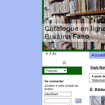
Catalogue en ligne
Burkina Faso
A-
A
A+
Accueil
Sigb.Ne
A partir d
Retourner
Se connecter
accéder à votre compte de
lecteur
.
Bibli