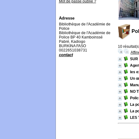
Mot de passe oublié ?
Adresse
Bibliothèque de l'Académie de
Police
Pol
Bibliothèque de l'Académie de
Police BP 40 Kamboinssé
Pabré, Kadiogo
BURKINA FASO
10 résultat(s
0022651038731
Affin
contact
SUR 
Agent
les e
Un œi
Manue
NO 
Polic
La po
La po
LES 