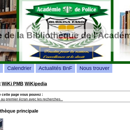
 de la Bibliothèque de l'Académ
Calendrier
Actualités BnF
Nous trouver
t
WiKi PMB
WiKipedia
e cette page vous pouvez :
 au premier écran avec les recherches...
othèque principale